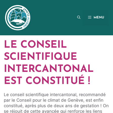
Aller
au
contenu
MENU
LE CONSEIL
SCIENTIFIQUE
INTERCANTONAL
EST CONSTITUÉ !
Le conseil scientifique intercantonal, recommandé
par le Conseil pour le climat de Genève, est enfin
constitué, après plus de deux ans de gestation ! On
se réjouit de cette avancée qui renforce les liens