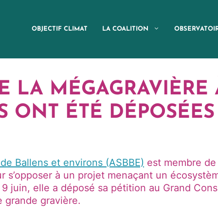
OBJECTIF CLIMAT
LA COALITION
OBSERVATOI
E LA MÉGAGRAVIÈRE À
ES ONT ÉTÉ DÉPOSÉES
 de Ballens et environs (ASBBE)
est membre de la
r s’opposer à un projet menaçant un écosystèm
 9 juin, elle a déposé sa pétition au Grand Con
 grande gravière.