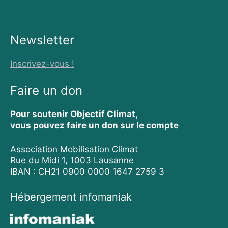
e
b
s
g
l
s
e
d
o
k
r
A
I
o
y
a
p
n
k
m
p
Newsletter
Inscrivez-vous !
Faire un don
Pour soutenir Objectif Climat,
vous pouvez faire un don sur le compte
Association Mobilisation Climat
Rue du Midi 1, 1003 Lausanne
IBAN : CH21 0900 0000 1647 2759 3
Hébergement infomaniak