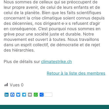
Nous sommes de celleux qui se préoccupent de
leur propre avenir, de celui de leurs enfants et de
celui de la planète. Bien que les faits scientifiques
concernant la crise climatique soient connus depuis
des décennies, nos dirigeant·e·x·s refusent d’agir
en conséquence. C’est pourquoi nous sommes en
grève pour une société juste et durable. Notre
mouvement est ouvert à toutes. Nous travaillons
dans un esprit collectif, de démocratie et de rejet
des hiérarchies.
Plus de détails sur
climatestrike.ch
Retour à la liste des membres
Vues
0
L
F
B
T
E
W
S
i
a
l
e
m
h
h
n
c
u
l
a
a
a
k
e
e
e
i
t
r