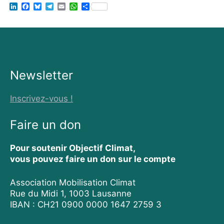
L
F
B
T
E
W
S
i
a
l
e
m
h
h
n
c
u
l
a
a
a
k
e
e
e
i
t
r
e
b
s
g
l
s
e
d
o
k
r
A
I
o
y
a
p
n
k
m
p
Newsletter
Inscrivez-vous !
Faire un don
Pour soutenir Objectif Climat,
vous pouvez faire un don sur le compte
Association Mobilisation Climat
Rue du Midi 1, 1003 Lausanne
IBAN : CH21 0900 0000 1647 2759 3