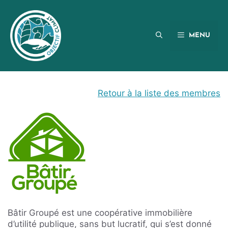
Aller
au
contenu
MENU
Retour à la liste des membres
Bâtir Groupé est une coopérative immobilière
d’utilité publique, sans but lucratif, qui s’est donné